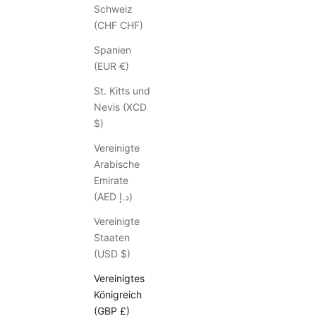
S
Schweiz
t
(CHF CHF)
o
Spanien
r
(EUR €)
e
-
St. Kitts und
E
Nevis (XCD
v
$)
e
n
Vereinigte
t
Arabische
s
Emirate
(AED د.إ)
Vereinigte
Abonnieren
Staaten
(USD $)
Vereinigtes
Königreich
(GBP £)