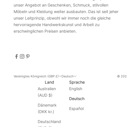
n
unser Angebot an Geschenken, Schmuck, stilvollen
d
Möbeln und Kleidung weiter ausbauten. Das ist seit jeher
A
unser Leitprinzip, obwohl wir immer noch die gleiche
k
hervorragende Handwerkskunst und Arbeit zu
t
erschwinglichen Preisen anbieten.
i
o
n
e
n
u
n
Vereinigtes Königreich (GBP £)
Deutsch
© 2026
d
Land
Sprache
e
Australien
English
r
(AUD $)
Deutsch
h
Dänemark
a
Español
(DKK kr.)
l
t
Deutschland