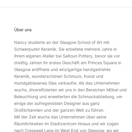
i
g
k
e
Über uns
i
t
Nancy studierte an der Glasgow School of Art mit
e
Schwerpunkt Keramik. Sie arbeitete mehrere Jahre in
n
ihrem eigenen Atelier bei Saltoun Pottery, bevor sie vor
,
dreißig Jahren ihr erstes Geschäft am Princes Square in
P
Glasgow eröffnete und einzigartige handgedrehte
r
Keramik, wunderschönen Schmuck, Kunst und
o
mundgeblasenes Glas verkaufte. Als das Unternehmen
d
wuchs, diversifizierten wir uns in den Bereichen Möbel und
u
Beleuchtung und erweiterten die Schmuckabteilung, um
k
einige der aufregendsten Designer aus ganz
t
Großbritannien und der ganzen Welt zu führen.
e
Mit der Zeit wuchs das Unternehmen über seine
n
Räumlichkeiten im Stadtzentrum hinaus und wir zogen
u
nach Cresswell Lane im West End von Glasgow, wo wir