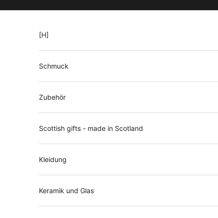
Zum Inhalt springen
l
i
[H]
n
g
Schmuck
l
i
Zubehör
s
t
Scottish gifts - made in Scotland
e
b
Kleidung
e
i
Keramik und Glas
E
r