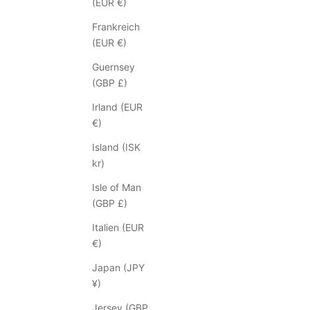
e
(EUR €)
n
Frankreich
S
(EUR €)
i
e
Guernsey
p
(GBP £)
e
Irland (EUR
r
€)
s
ö
Island (ISK
n
kr)
l
Isle of Man
i
(GBP £)
c
h
Italien (EUR
e
€)
E
Japan (JPY
i
¥)
n
l
Jersey (GBP